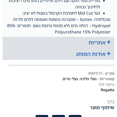
סוליית גומי חזקה עם זיזים זוויתיים התורמים ליציבות
ולחיכוך גבוהה.
נעל Mid Cut לתמיכת הקרסול בשטח לא יציב.
טכנולוגיה: Isotex – ממברנה נושמת ואטומה למים ולרוח.
Hydropel – דוחה מים ולא סופח טיפות גשם. חומרים: 85%
Polyurethane 15% Polyester
אחריות
אודות המותג
מק"ט -
RWF573
קטגוריות -
נעלי הליכה
,
נעלי הרים
ברקוד:
573
Regatta
573
שיתוף מוצר