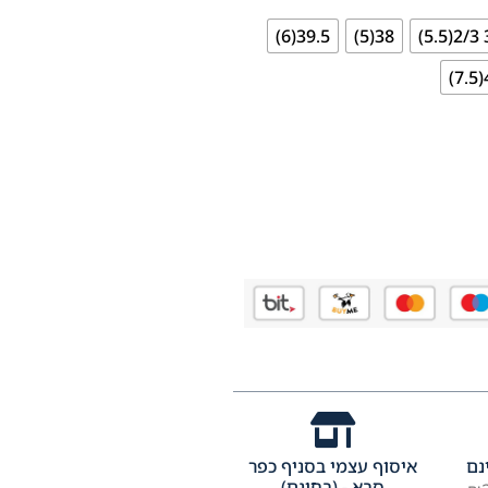
39.5(6)
38(5)
38
4
נם
איסוף עצמי בסניף כפר
סבא - (בחינם)