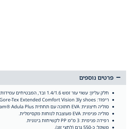
פרטים נוספים
חלק עליון: עשוי עור זמש 1.4/1.6 ובד, המבטיחים עמידות וקלות.
ריפוד: Gore-Tex Extended Comfort Vision 3ly shoes, המציע עמידות למים ואוורור.
סוליה חיצונית: EVA חתוכה עם תחתית Vibram® Adula Plus לחיכוך גבוה ומשקל קל.
סוליה פנימית: EVA מעוצבת לנוחות מקסימלית.
רפידה פנימית: 3 מ”מ PP לקשיחות בינונית.
משקל: כ-550 גרם (לחצי זוג).