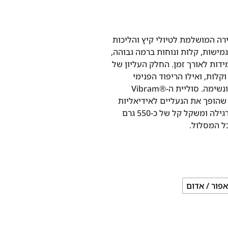
DOL לנשים הן הבחירה המושלמת לטיולי קיץ והליכות
מישות, קלות ונוחות ברמה גבוהה,
דות לאורך זמן. החלק העליון של
לות, ואילו הריפוד הפנימי
המתקדם מסוג Gore-Tex מספק עמידות למים ונשימה. סוליית ה-Vibram®
, מה שהופך את הנעליים לאידיאליות
לשבילים מאתגרים ולתנאים משתנים. עם גזרה רגילה ומשקל קל של כ-550 גרם
כל המסלול.
אפור / אדום