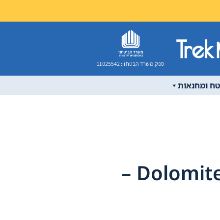
ספק משרד הבטחון: 11025542
טח ומחנאות
נעל Dolomite Zernez GTX –