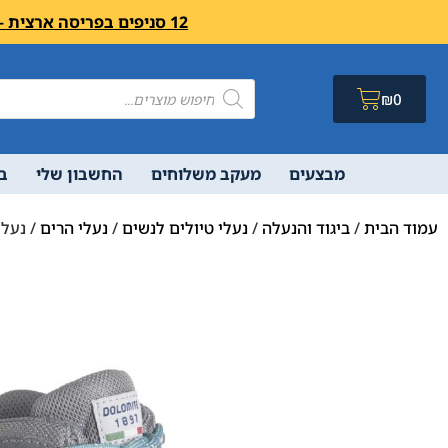
12 סניפים בפריסה ארצית – בואו לבקר לחיצה פה מעבר לרשימת הסניפים ושעות פעילות
₪
0
מבצעים
מעקב משלוחים
החשבון שלי
ב
עמוד הבית
/
ביגוד והנעלה
/
נעלי טיולים לנשים
/
נעלי הרים
/ נעל Dolomite Zernez GTX – נש