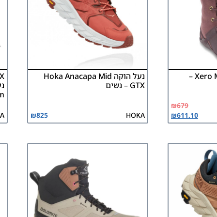
מגף גבוה ברפוט Xero Mika –
נעל הוקה Hoka Anacapa Mid
GTX – נשים
m
₪
679
A
₪
825
HOKA
₪
611.10