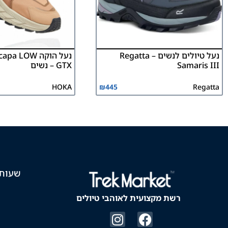
נעל טיולים לנשים Regatta –
נעל הוקה  LOW
Samaris III
GTX – נשים
HOKA
₪
445
Regatta
שעות 
רשת מקצועית לאוהבי טיולים