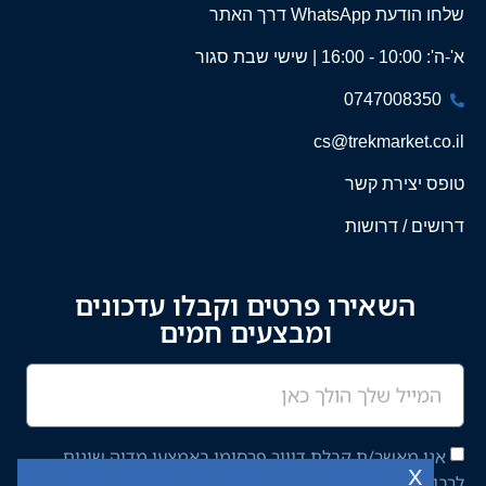
שלחו הודעת WhatsApp דרך האתר
א'-ה': 10:00 - 16:00 | שישי שבת סגור
0747008350
cs@trekmarket.co.il
טופס יצירת קשר
דרושים / דרושות
השאירו פרטים וקבלו עדכונים
ומבצעים חמים
אני מאשר/ת קבלת דיוור פרסומי באמצעי מדיה שונים
x
לרבות מסרון ודוא"ל מחברת יציב איתן השקעות בע"מ,