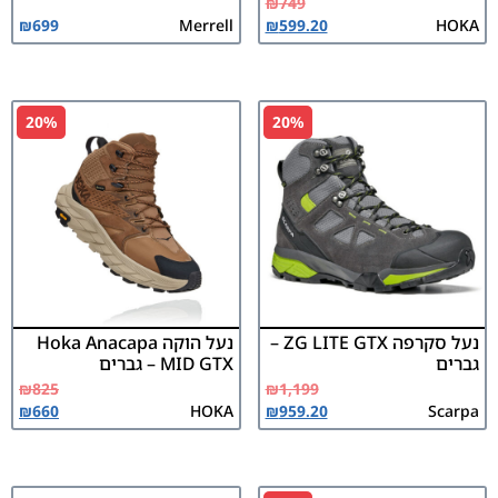
₪
749
₪
699
Merrell
₪
599.20
HOKA
20%
20%
נעל סקרפה ZG LITE GTX –
נעל הוקה Hoka Anacapa
גברים
MID GTX – גברים
₪
825
₪
1,199
₪
660
HOKA
₪
959.20
Scarpa