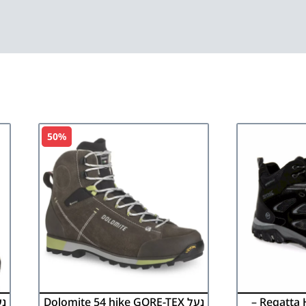
50%
נעל Regatta HOLCOMBE IEP –
נעל Dolomite 54 hike GORE-TEX