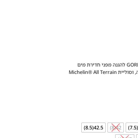
מעולה לטרקים ארוכים, בעלת טכנולוגיית GORE-TEX להגנה מפני חדירת מים
ורטיבות לצד שמירה על איוורור הרגל ונידוף זיעה, וסוליית Michelin® All Terrain
42.5(8.5)
42(8)