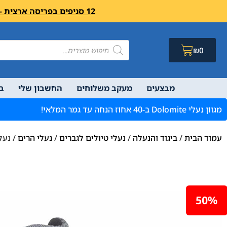
12 סניפים בפריסה ארצית – בואו לבקר לחיצה פה מעבר לרשימת הסניפים ושעות פעילות
₪
0
מבצעים
מעקב משלוחים
החשבון שלי
ב
מגוון נעלי Dolomite ב-40 אחוז הנחה עד גמר המלאי!
עמוד הבית
/
ביגוד והנעלה
/
נעלי טיולים לגברים
/
נעלי הרים
/ נעל Dolomite Steinbock WT GTX 2.0
50%