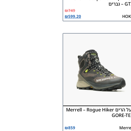
– גברים
₪
749
₪
599.20
HOK
נעל הרים Merrell – Rogue Hiker
GORE-TE
₪
859
Merre