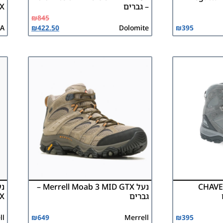
– גברים
GTX 
₪
845
A
₪
422.50
Dolomite
₪
395
CHAVEZ 
נעל Merrell Moab 3 MID GTX –
גברים
X
ll
₪
649
Merrell
₪
395