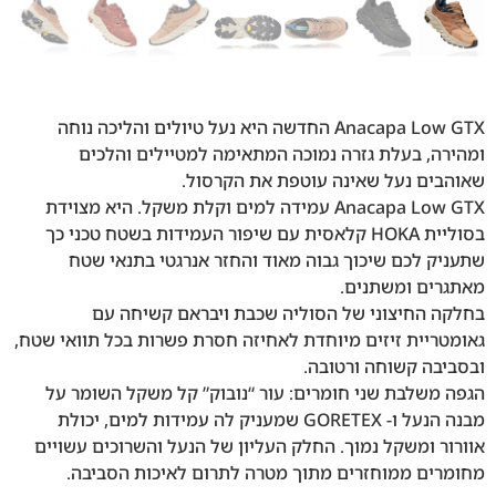
Anacapa Low GTX החדשה היא נעל טיולים והליכה נוחה
ומהירה, בעלת גזרה נמוכה המתאימה למטיילים והלכים
שאוהבים נעל שאינה עוטפת את הקרסול.
Anacapa Low GTX עמידה למים וקלת משקל. היא מצוידת
בסוליית HOKA קלאסית עם שיפור העמידות בשטח טכני כך
שתעניק לכם שיכוך גבוה מאוד והחזר אנרגטי בתנאי שטח
מאתגרים ומשתנים.
בחלקה החיצוני של הסוליה שכבת ויבראם קשיחה עם
גאומטריית זיזים מיוחדת לאחיזה חסרת פשרות בכל תוואי שטח,
ובסביבה קשוחה ורטובה.
הגפה משלבת שני חומרים: עור “נובוק” קל משקל השומר על
מבנה הנעל ו- GORETEX שמעניק לה עמידות למים, יכולת
אוורור ומשקל נמוך. החלק העליון של הנעל והשרוכים עשויים
מחומרים ממוחזרים מתוך מטרה לתרום לאיכות הסביבה.