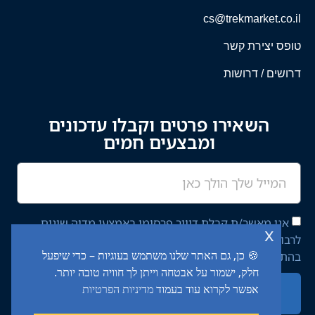
cs@trekmarket.co.il
טופס יצירת קשר
דרושים / דרושות
השאירו פרטים וקבלו עדכונים
ומבצעים חמים
אני מאשר/ת קבלת דיוור פרסומי באמצעי מדיה שונים
x
לרבות מסרון ודוא"ל מחברת יציב איתן השקעות בע"מ,
🍪 כן, גם האתר שלנו משתמש בעוגיות – כדי שיפעל
בהתאם ל־
מדיניות הפרטיות
באתר.
חלק, ישמור על אבטחה וייתן לך חוויה טובה יותר.
אפשר לקרוא עוד בעמוד
מדיניות הפרטיות
שליחה