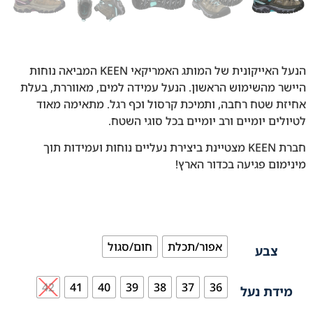
הנעל האייקונית של המותג האמריקאי KEEN המביאה נוחות
היישר מהשימוש הראשון. הנעל עמידה למים, מאווררת, בעלת
אחיזת שטח רחבה, ותמיכת קרסול וכף רגל. מתאימה מאוד
לטיולים יומיים ורב יומיים בכל סוגי השטח.
חברת KEEN מצטיינת ביצירת נעליים נוחות ועמידות תוך
מינימום פגיעה בכדור הארץ!
אפור/תכלת
חום/סגול
צבע
42
41
40
39
38
37
36
מידת נעל