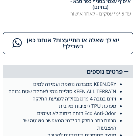
איסוף עצמי בסניף כפר סבא -
(בחינם)
עד 5 ימי עסקים - לאחר אישור
יש לך שאלה או התייעצות? אנחנו כאן
בשבילך!​
פרטים נוספים
KEEN.DRY ממברנה נושמת ועמידה למים
KEEN.ALL-TERRAIN סוליית גומי לאחיזת שטח גבוהה
זיזים בגובה 4 מ”מ בסוליה למניעת החלקה
מערכת TPU ליציבות מירבית
Eco Anti-Odor דוחה ריחות לא נעימים
מרווח רחב בחלק הקידמי המאפשר פשיטה של
האצבעות
מיוצר מחומרים ידידותיים לסביבה.