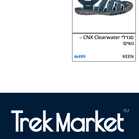
סנדלי CNX Clearwater –
נשים
₪
499
KEEN