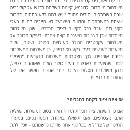
יחד עם זאת, פרויקט תגלית כולל כמה סוגי מסלולים ובהם גם
משלחות מיוחדות. לדוגמא, קיימת משלחת בדגש על קולינריה
שבה משתתפים יהודים מחו”ל שיש להם רקע בתחום, למרות
שאתם כמשתתפים ומלווים מישראל לא חייבים להיות בעלי
רקע כזה. אבל בכל הקשור לציוד הנדרש, ישנן משלחות
מיוחדות שכן מצריכות היערכות קצת אחרת. בעיקר מדובר על
משלחות אקסטרים הכולל פעילויות ספורט ושטח, אשר
מיועדות לאנשים בעלי רקע ספורטיבי, וכן משלחות המשלבות
רכיבת אופניים. לכך מצטרפות משלחות הנקראות “מיטיבי
לכת” שמיועדות לאנשים בעלי כושר הולם שאוהבים לטייל,
ובהן משולבים מסלולי הליכה יותר ארוכים מאשר אלו של
התוכניות הרגילות.
אז איזה ציוד לקחת לתגלית?
אם כן, רשימת ציוד תגלית תלויה מאוד בסוג המשלחת שאליה
אתם מצטרפים, ואם תשאלו באגודת הסטודנטים, במערך
החינוך של צה”ל או בכל גוף אחר שדרכו נרשמתם – יוכלו לתת