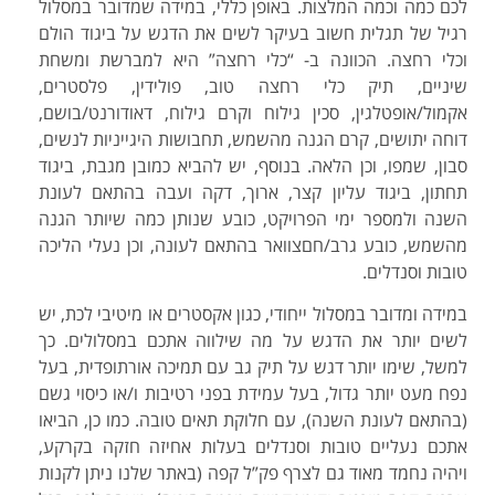
לכם כמה וכמה המלצות. באופן כללי, במידה שמדובר במסלול
רגיל של תגלית חשוב בעיקר לשים את הדגש על ביגוד הולם
וכלי רחצה. הכוונה ב- “כלי רחצה” היא למברשת ומשחת
שיניים, תיק כלי רחצה טוב, פולידין, פלסטרים,
אקמול/אופטלגין, סכין גילוח וקרם גילוח, דאודורנט/בושם,
דוחה יתושים, קרם הגנה מהשמש, תחבושות היגייניות לנשים,
סבון, שמפו, וכן הלאה. בנוסף, יש להביא כמובן מגבת, ביגוד
תחתון, ביגוד עליון קצר, ארוך, דקה ועבה בהתאם לעונת
השנה ולמספר ימי הפרויקט, כובע שנותן כמה שיותר הגנה
מהשמש, כובע גרב/חםצוואר בהתאם לעונה, וכן נעלי הליכה
טובות וסנדלים.
במידה ומדובר במסלול ייחודי, כגון אקסטרים או מיטיבי לכת, יש
לשים יותר את הדגש על מה שילווה אתכם במסלולים. כך
למשל, שימו יותר דגש על תיק גב עם תמיכה אורתופדית, בעל
נפח מעט יותר גדול, בעל עמידת בפני רטיבות ו/או כיסוי גשם
(בהתאם לעונת השנה), עם חלוקת תאים טובה. כמו כן, הביאו
אתכם נעליים טובות וסנדלים בעלות אחיזה חזקה בקרקע,
ויהיה נחמד מאוד גם לצרף פק”ל קפה (באתר שלנו ניתן לקנות