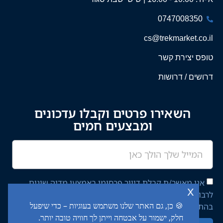
0747008350
cs@trekmarket.co.il
טופס יצירת קשר
דרושים / דרושות
השאירו פרטים וקבלו עדכונים
ומבצעים חמים
אני מאשר/ת קבלת דיוור פרסומי באמצעי מדיה שונים
x
לרבות מסרון ודוא"ל מחברת יציב איתן השקעות בע"מ,
🍪 כן, גם האתר שלנו משתמש בעוגיות – כדי שיפעל
בהתאם ל־
מדיניות הפרטיות
באתר.
חלק, ישמור על אבטחה וייתן לך חוויה טובה יותר.