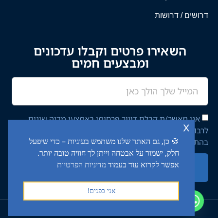
דרושים / דרושות
השאירו פרטים וקבלו עדכונים
ומבצעים חמים
אני מאשר/ת קבלת דיוור פרסומי באמצעי מדיה שונים
x
לרבות מסרון ודוא"ל מחברת יציב איתן השקעות בע"מ,
🍪 כן, גם האתר שלנו משתמש בעוגיות – כדי שיפעל
בהתאם ל־
מדיניות הפרטיות
באתר.
חלק, ישמור על אבטחה וייתן לך חוויה טובה יותר.
אפשר לקרוא עוד בעמוד
מדיניות הפרטיות
שליחה
אני בפנים!
2024 כל הזכויות שמורות לטרק מרקט (יציב איתן השקעות בע"מ) ©​