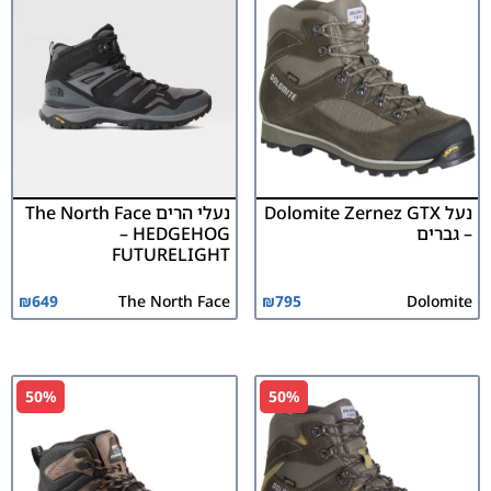
נעל Dolomite Zernez GTX
נעלי הרים The North Face
– גברים
– HEDGEHOG
FUTURELIGHT
₪
649
The North Face
₪
795
Dolomite
50%
50%