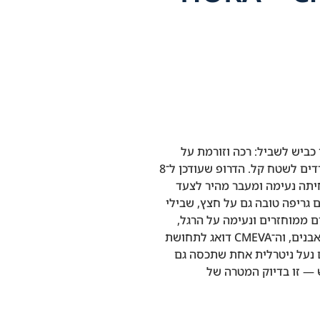
ו התפר בין כביש לשביל: רכה וזורמת על
האספלט, עם אחיזה שמשרה ביטחון כשאתם יורדים לשטח קל. הדרופ שעודכן ל־8
חיתה נעימה ומעבר מהיר לצעד
ניים בעומק 4 מ״מ מספקים גריפה טובה גם על חצץ, שבילי
 ממוחזרים ונעימה על הרגל,
החיזוק הקדמי שומר על הנעל מול מפגשים עם אבנים, וה־CMEVA דואג לתחושת
 נעל ניטרלית אחת שתכסה גם
ש — זו בדיוק המטרה של