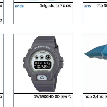
מכנס קצר Delgado
נר
₪
139
₪
15
O
שימשיית חוף ענקית קוטר 2.4 מטר
ג’י שוק DW6900HD-8D
סכי