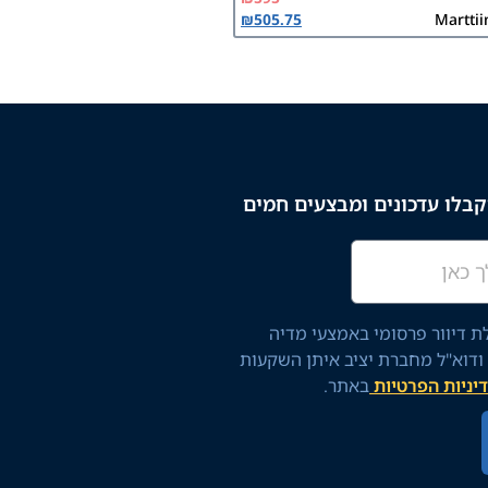
₪
505.75
Marttii
בלו עדכונים ומבצעים חמים
 דיוור פרסומי באמצעי מדיה
 ודוא"ל מחברת יציב איתן השקעות
יניות הפרטיות
באתר.