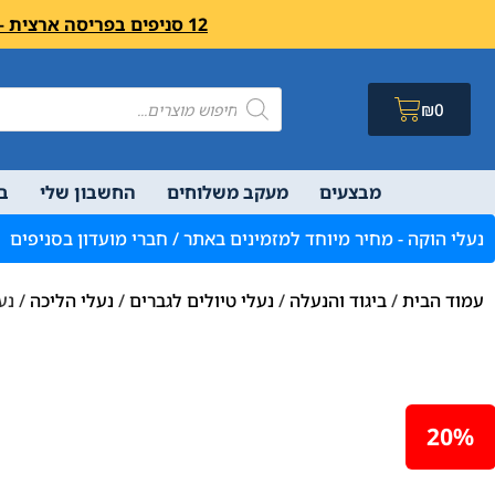
12 סניפים בפריסה ארצית – בואו לבקר לחיצה פה מעבר לרשימת הסניפים ושעות פעילות
₪
0
מבצעים
מעקב משלוחים
החשבון שלי
ב
נעלי הוקה - מחיר מיוחד למזמינים באתר / חברי מועדון בסניפים
עמוד הבית
/
ביגוד והנעלה
/
נעלי טיולים לגברים
/
נעלי הליכה
/ נעל ס
20%