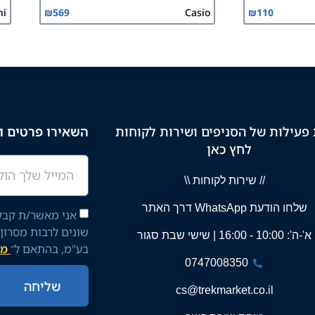
ni
₪
569
Casio
₪
110
פעילות של הסניפים ושירות לקוחות
השאירו פרטים וק
לחץ כאן
// שירות לקוחות \\
שלחו הודעת WhatsApp דרך האתר
אני מאשר/ת קבלת
שונים לרבות מסרון
א'-ה': 10:00 - 16:00 | שישי שבת סגור
בע"מ, בהתאם ל־
מד
0747008350
שליחה
cs@trekmarket.co.il