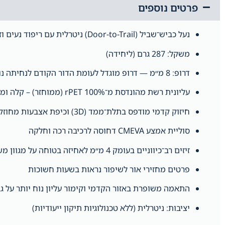
פרטים נוספים
נעל כביש־שביל (Door-to-Trail) ניטרלית עם ריפוד נעים וזרימה חלקה
משקל: 287 גרם (ליחידה)
דרופ: 8 מ״מ — דרופ מוגדל לעומת הדור הקודם לנחיתה נוחה יותר
עליונית רשת מהונדסת מ־100% rPET (ממוחזר) – קלה ומאווררת
חיזוק קדמי מודפס בתלת־ממד (3D) וכיפת אצבעות מחוזקת לעמידות בפני שחיקה
סוליית אמצע CMEVA דחוסה לרכיבה רכה וחלקה
זיזים רב־כיווניים בעומק 4 מ״מ לאחיזה בטוחה על מגוון משטחים
פרטים מחזירי אור לשיפור נראות בשעות חשוכות
התאמה משופרת באזור הקדמי וקימור עליון נוח יותר על גב
יציבות: ניטרלית (ללא טכנולוגיות תיקון ייעודיות)