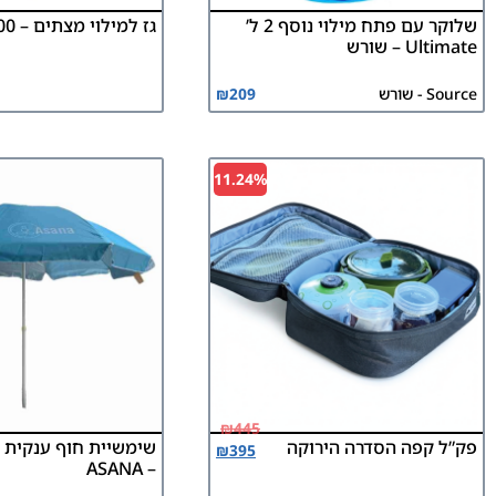
שלוקר עם פתח מילוי נוסף 2 ל’
גז למילוי מצתים – 300 מ”ל
Ultimate – שורש
Source - שורש
209
₪
11.24%
₪
445
פק”ל קפה הסדרה הירוקה
₪
395
– ASANA