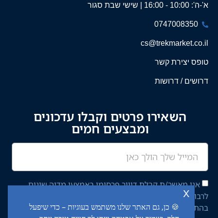
א'-ה': 10:00 - 16:00 | שישי שבת סגור
0747008350
cs@trekmarket.co.il
טופס יצירת קשר
דרושים / דרושות
השאירו פרטים וקבלו עדכונים
ומבצעים חמים
אני מאשר/ת קבלת דיוור פרסומי באמצעי מדיה שונים
x
לרבות מסרון ודוא"ל מחברת יציב איתן השקעות בע"מ,
🍪 כן, גם האתר שלנו משתמש בעוגיות – כדי שיפעל
בהתאם ל־
מדיניות הפרטיות
באתר.