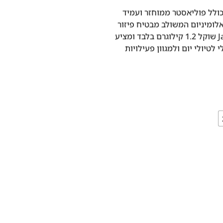
כולל פוליאסטר ממוחזר ועמיד
אלומיניום המשולב מבטיח פיזור
משקל יעיל ועמידות לטווח ארוך. תרמיל Jade 28 שוקל 1.2 קילוגרם בלבד ומציע
דיאלי לטיולי יום ולמגוון פעילויות