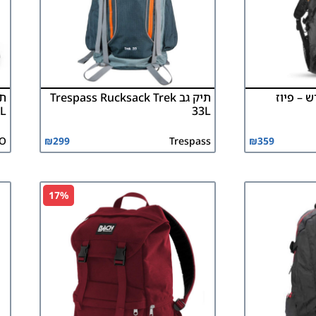
 – פיוז
תיק גב Trespass Rucksack Trek
L
33L
NO
₪
299
Trespass
₪
359
17%