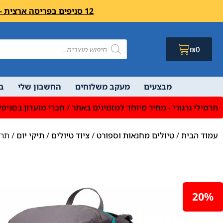
12 סניפים בפריסה ארצית – בואו לבקר לחיצה פה מעבר לרשימת הסניפים ושעות פעילות
₪
0
מבצעים
מעקב משלוחים
החשבון שלי
ב
תרמילי גרגורי - מחיר מיוחד למזמינים באתר / חברי מועדון בסניפי
עמוד הבית
/
טיולים מחנאות וספורט
/
ציוד טיולים
/
תיקי יום
/ תרמיל JADE 28 –
20%