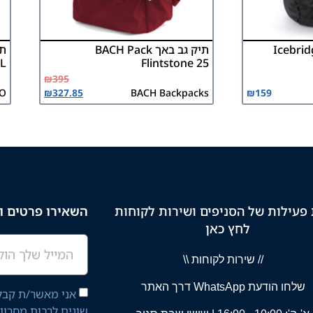
תיק גב באך BACH Pack
L
Flintstone 25
₪
395
NO
₪
327.85
BACH Backpacks
₪
159
פעילות של הסניפים ושירות לקוחות
השאירו פרטים וק
לחץ כאן
// שירות לקוחות \\
שלחו הודעת WhatsApp דרך האתר
אני מאשר/ת קבלת
שונים לרבות מסרון