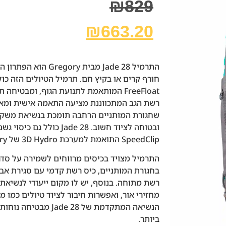
₪
829
₪
663.20
התרמיל Jade 28 מבית ry
חורף קרים או בקיץ חם. תרמיל הטיולים הזה כו
FreeFloat המותאמת לתנועת הגוף, ומבטיח
רשת הגב המתכווננת מציעה התאמה אישית ומאפ
שחגורת המותניים הרחבה תומכת בנשיאת משקל
ובטוחה לציוד חשוב. Jade 28 כ
SpeedClip התואמת למערכת 3D Hydro של Gregory (אינה כלולה בערכה).
התרמיל מצויד בכיסים מרווחים לשמירה על סדר 
בחגורת המותניים, כיס רשת קדמי עם סגירת אבז
רשת מתוחה. בנוסף, יש לו מקום ייעודי לנשיאת 
מחזירי אור, ואפשרות חיבור לציוד טיולים כמו מ
הנשיאה המתקדמת של e 28
ביותר.