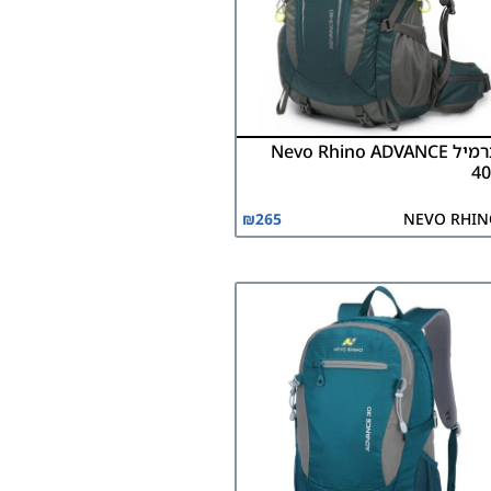
תרמיל Nevo Rhino ADVANCE
40
₪
265
NEVO RHI