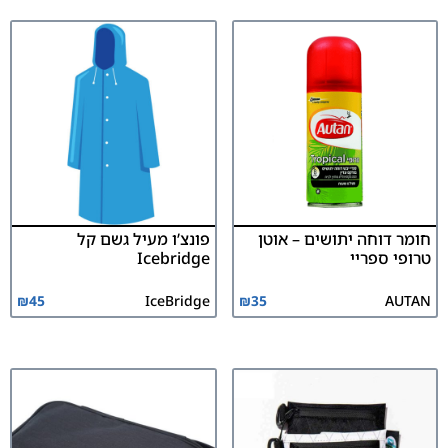
חומר דוחה יתושים – אוטן
פונצ’ו מעיל גשם קל
טרופי ספריי
Icebridge
₪
45
IceBridge
₪
35
AUTAN