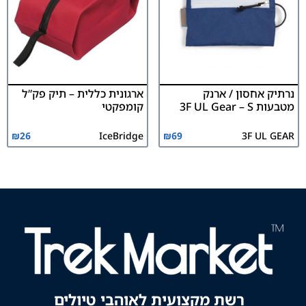
נרתיק אחסון / ארנק
ארגונית כללית – תיק פק”ל
מטבעות 3F UL Gear – S
קומפקטי
₪
26
IceBridge
₪
69
3F UL GEAR
רשת מקצועית לאוהבי טיולים