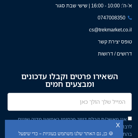
א'-ה': 10:00 - 16:00 | שישי שבת סגור
0747008350
cs@trekmarket.co.il
טופס יצירת קשר
דרושים / דרושות
השאירו פרטים וקבלו עדכונים
ומבצעים חמים
אני מאשר/ת קבלת דיוור פרסומי באמצעי מדיה שונים
x
לרבות מסרון ודוא"ל מחברת יציב איתן השקעות בע"מ,
🍪 כן, גם האתר שלנו משתמש בעוגיות – כדי שיפעל
בהתאם ל־
מדיניות הפרטיות
באתר.