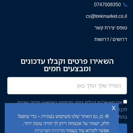
0747008350
cs@trekmarket.co.il
טופס יצירת קשר
דרושים / דרושות
השאירו פרטים וקבלו עדכונים
ומבצעים חמים
אני מאשר/ת קבלת דיוור פרסומי באמצעי מדיה שונים
x
לרבות מסרון ודוא"ל מחברת יציב איתן השקעות בע"מ,
🍪 כן, גם האתר שלנו משתמש בעוגיות – כדי שיפעל
בהתאם ל־
מדיניות הפרטיות
באתר.
חלק, ישמור על אבטחה וייתן לך חוויה טובה יותר.
אפשר לקרוא עוד בעמוד
מדיניות הפרטיות
שליחה