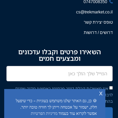
0747008350
cs@trekmarket.co.il
טופס יצירת קשר
דרושים / דרושות
השאירו פרטים וקבלו עדכונים
ומבצעים חמים
אני מאשר/ת קבלת דיוור פרסומי באמצעי מדיה שונים
x
לרבות מסרון ודוא"ל מחברת יציב איתן השקעות בע"מ,
🍪 כן, גם האתר שלנו משתמש בעוגיות – כדי שיפעל
בהתאם ל־
מדיניות הפרטיות
באתר.
חלק, ישמור על אבטחה וייתן לך חוויה טובה יותר.
אפשר לקרוא עוד בעמוד
מדיניות הפרטיות
שליחה