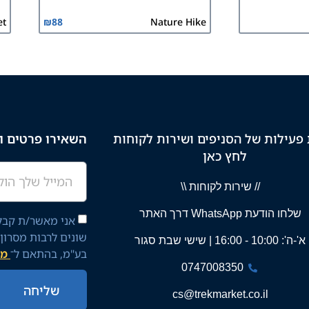
et
₪
88
Nature Hike
פעילות של הסניפים ושירות לקוחות
השאירו פרטים וק
לחץ כאן
// שירות לקוחות \\
שלחו הודעת WhatsApp דרך האתר
אני מאשר/ת קבלת
שונים לרבות מסרון
א'-ה': 10:00 - 16:00 | שישי שבת סגור
בע"מ, בהתאם ל־
מד
0747008350
שליחה
cs@trekmarket.co.il