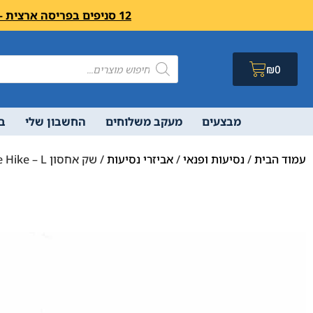
12 סניפים בפריסה ארצית – בואו לבקר לחיצה פה מעבר לרשימת הסניפים ושעות פעילות
₪
0
מבצעים
מעקב משלוחים
החשבון שלי
ב
עמוד הבית
/
נסיעות ופנאי
/
אביזרי נסיעות
/ שק אחסון Nature Hike – L