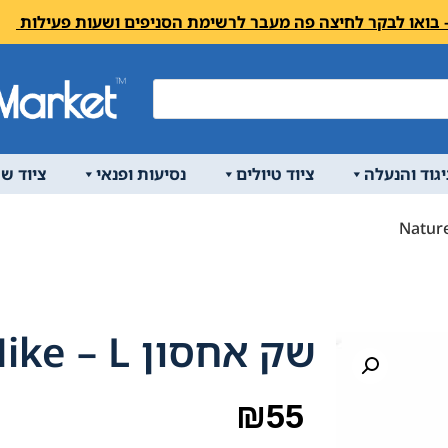
יגוד והנעלה
ציוד טיולים
נסיעות ופנאי
ציוד ש
שק אחסון Nature Hike – L
₪
55