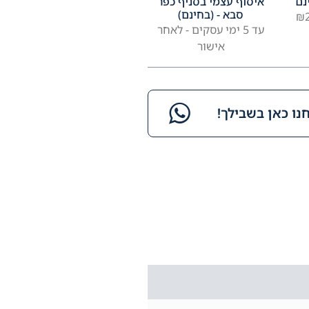
נם
איסוף עצמי בסניף כפר
סבא - (בחינם)
עד 5 ימי עסקים - לאחר
אישור
ו כאן בשבילך!​