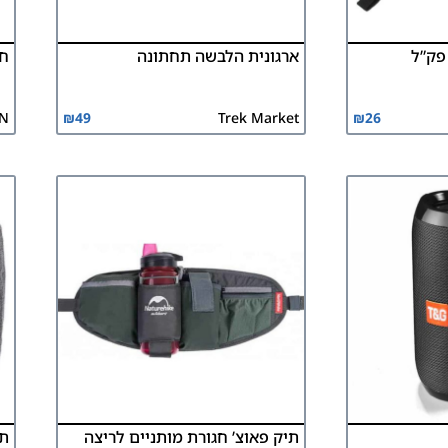
פק”ל
ארגונית הלבשה תחתונה
חו
N
₪
49
Trek Market
₪
26
תיק פאוצ’ חגורת מותניים לריצה
תי