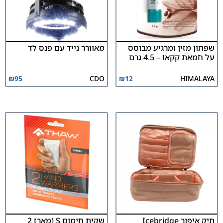
שפתון מזין ומרגיע מבוסס
מאוורר נייד עם פנס לד
על חמאת קקאו – 4.5 גרם
₪
95
CDO
₪
12
HIMALAYA
תיק איפור Icebridge
שקית חימום S (מארז 2