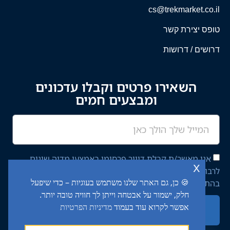
cs@trekmarket.co.il
טופס יצירת קשר
דרושים / דרושות
השאירו פרטים וקבלו עדכונים
ומבצעים חמים
אני מאשר/ת קבלת דיוור פרסומי באמצעי מדיה שונים
x
לרבות מסרון ודוא"ל מחברת יציב איתן השקעות בע"מ,
🍪 כן, גם האתר שלנו משתמש בעוגיות – כדי שיפעל
בהתאם ל־
מדיניות הפרטיות
באתר.
חלק, ישמור על אבטחה וייתן לך חוויה טובה יותר.
אפשר לקרוא עוד בעמוד
מדיניות הפרטיות
שליחה