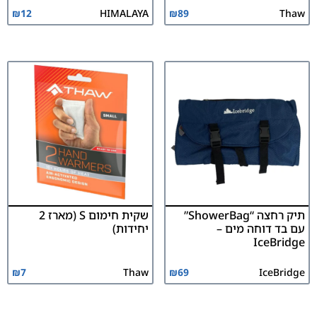
₪
12
HIMALAYA
₪
89
Thaw
תיק רחצה “ShowerBag”
שקית חימום S (מארז 2
עם בד דוחה מים –
יחידות)
IceBridge
₪
7
Thaw
₪
69
IceBridge