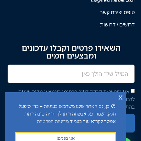
cs@trekmarket.co.il
טופס יצירת קשר
דרושים / דרושות
השאירו פרטים וקבלו עדכונים
ומבצעים חמים
אני מאשר/ת קבלת דיוור פרסומי באמצעי מדיה שונים
x
לרבות מסרון ודוא"ל מחברת יציב איתן השקעות בע"מ,
🍪 כן, גם האתר שלנו משתמש בעוגיות – כדי שיפעל
בהתאם ל־
מדיניות הפרטיות
באתר.
חלק, ישמור על אבטחה וייתן לך חוויה טובה יותר.
אפשר לקרוא עוד בעמוד
מדיניות הפרטיות
שליחה
אני בפנים!