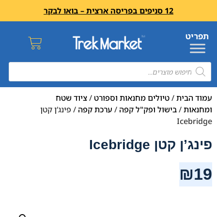
12 סניפים בפריסה ארצית – בואו לבקר
עמוד הבית
/
טיולים מחנאות וספורט
/
ציוד שטח
ומחנאות
/
בישול ופק"ל קפה
/
ערכת קפה
/ פינג’ן קטן
Icebridge
פינג’ן קטן Icebridge
₪
19