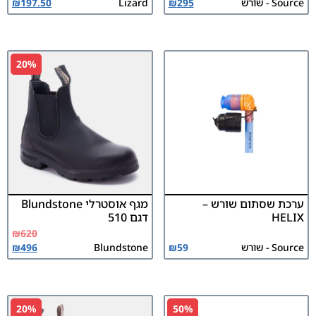
Source - שורש
295
₪
Lizard
197.50
₪
20%
ערכת שסתום שורש –
מגף אוסטרלי Blundstone
HELIX
דגם 510
₪
620
Source - שורש
59
₪
Blundstone
496
₪
20%
50%