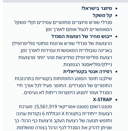
מיוצר בישראל!
קל משקל
סנדלי שורש מיוצרים מחומרים עמידים וקלי משקל
המאפשרים לנעול אותם לאורך זמן
ייבוש מהיר של רצועות הסנדל
הרצועות של סנדלי שורש ארוגות מחוטי פוליפרופילן
באריגה טובולרית המאפשרת עמידות לאורך זמן.
רצועת פוליפרופילן מתייבשת מהר יותר מרצועות
ניילון/פוליאסטר הנפוצות.
רפידה אנטי בקטריאלית
שילבנו חומר המונע התפתחות בקטריות בתרכובות
החומרים של הסנדלים. החומר פעיל לכל אורך חיי
הסנדל ועוזר למנוע היווצרות ריחות לא נעימים.
X-STRAP
פטנט רשום (פטנט אמריקאי 5,561,919): מערכת
רצועות ייחודית בתצורת X הכוללת 6 נקודות עגינה
וחופש תנועה של רצועת העקב ורצועת כף הרגל- כך
שניתן להדק את הסנדל לכף הרגל בצורה מושלמת.