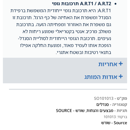
A.R.T1 / A.R.T2 תרכובות גומי
A.R.T1: היא תרכובת גומי ייחודית המשמשת ברפידת
הסנדל ומשפרת את האחיזה של כף הרגל. תרכובת זו
גם משפרת את האוורור ומפחיתה הזעה. בתרכובת
משולב מרכיב אנטי בקטריאלי שמונע ריחות לא
נעימים. תרכובת הגומי הייחודית לסוליית הסנדל-
הופכת אותו לעמיד מאוד, ומונעת החלקה אפילו
בתנאי רטיבות ובשטח אתגרי.
אחריות
אודות המותג
מק"ט -
SO101013
קטגוריה -
סנדלים
תגיות -
מבצעים והנחות
,
שורש - SOURCE
ברקוד:
101013
Source - שורש