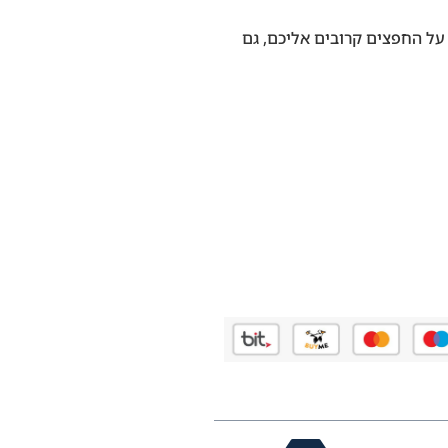
ולבריכה, נרתיק 15L לשמירה על החפצים קרובים אליכם, גם