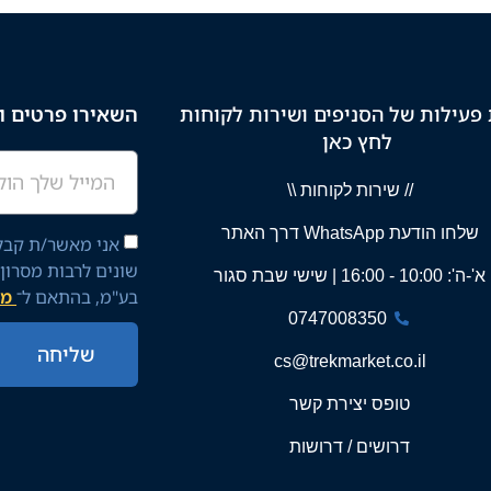
פעילות של הסניפים ושירות לקוחות
השאירו פרטים וק
לחץ כאן
// שירות לקוחות \\
שלחו הודעת WhatsApp דרך האתר
אני מאשר/ת קבלת
שונים לרבות מסרון
א'-ה': 10:00 - 16:00 | שישי שבת סגור
בע"מ, בהתאם ל־
מד
0747008350
שליחה
cs@trekmarket.co.il
טופס יצירת קשר
דרושים / דרושות