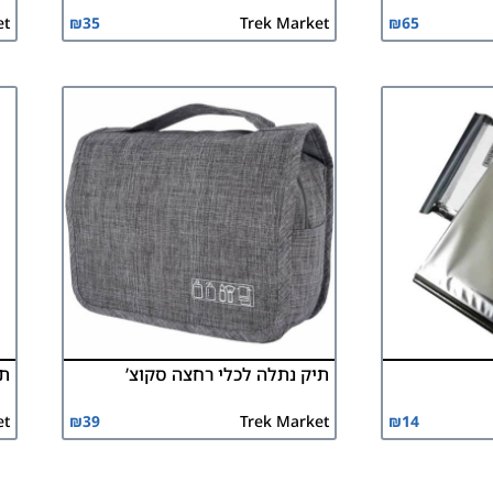
et
₪
35
Trek Market
₪
65
תיק נתלה לכלי רחצה סקוצ’
תרמ
et
₪
39
Trek Market
₪
14