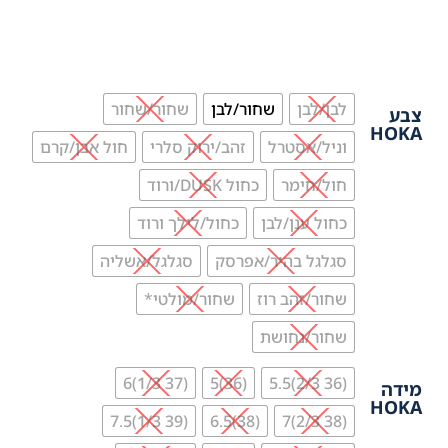
לבן/לבן
שחור/לבן
שחור/שחור
צבע
HOKA
וניל/אסטרל
זהב/ירוק סלרי
חול אבן/קרם
חול/חימר
כחול DUSK/ורוד
כחול ענן/לבן
כחול/לילך ורוד
סגלגל בהיר/אפרסק
סגלגל/אשליה
שחור/זהב רוז
שחור/מולטי*
שחור/נחושת
(37 1/3)6
(36)5
(36 2/3)5.5
מידה
HOKA
(39 1/3)7.5
(38)6.5
(38 2/3)7