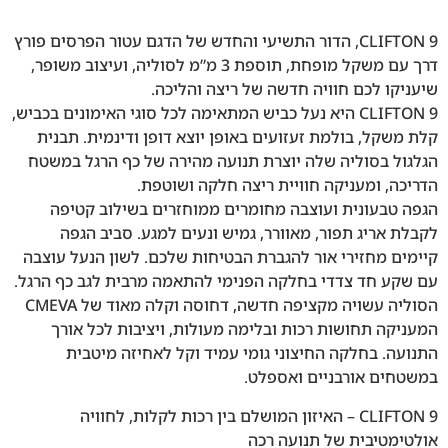
CLIFTON 9, הדור התשיעי והחדש של הדגם עטור הפרסים פורץ
דרך עם משקל מופחת, תוספת 3 מ”מ לסוליה, ועיצוב משופר,
שיעניקו לכם חוויה חדשה של ריצה והליכה.
CLIFTON 9 היא נעל כביש המתאימה לכל סוגי האימונים בכביש,
קלת משקל, בולמת זעזועים באופן יוצא דופן ודינמית. תבנית
הגלגול בסוליה שלה יוצרת תנועה מהירה של כף הרגל במשטח
הדריכה, ומעניקה חוויית ריצה חלקה ושוטפת.
הגפה טבעונית ועוצבה מחומרים ממוחזרים בשילוב קטיפה
לקבלת אריג תפור, מאוורר, גמיש ונעים למגע. סביב הגפה
קיימים מחזירי אור להגברת הבטיחות שלכם. לשון הנעל עוצבה
עם שקע חד צדדי בחלקה הפנימי להתאמה מרבית לגב כף הרגל.
הסוליה עשויה מקציפה חדשה, דחוסה וקלה מאוד של CMEVA
המעניקה תחושות רכות ובלימה מעולות, ויציבות לכל אורך
התנועה. בחלקה החיצוני גומי עמיד וקל לאחיזה מיטבית
במשטחים אורבניים ואספלט.
CLIFTON 9 – האיזון המושלם בין רכות לקלות, לחוויה
אולטימטיבית של תנועה רכה