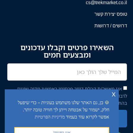
cs@trekmarket.co.il
טופס יצירת קשר
דרושים / דרושות
השאירו פרטים וקבלו עדכונים
ומבצעים חמים
אני מאשר/ת קבלת דיוור פרסומי באמצעי מדיה שונים
x
לרבות מסרון ודוא"ל מחברת יציב איתן השקעות בע"מ,
🍪 כן, גם האתר שלנו משתמש בעוגיות – כדי שיפעל
בהתאם ל־
מדיניות הפרטיות
באתר.
חלק, ישמור על אבטחה וייתן לך חוויה טובה יותר.
אפשר לקרוא עוד בעמוד
מדיניות הפרטיות
שליחה
אני בפנים!