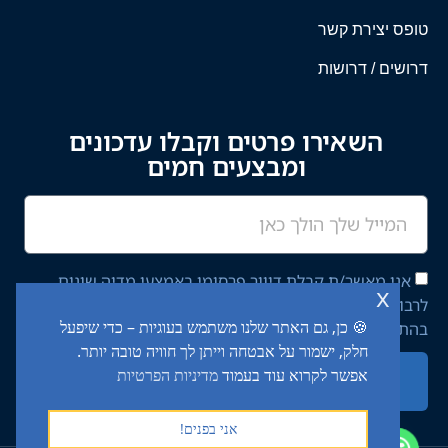
טופס יצירת קשר
דרושים / דרושות
השאירו פרטים וקבלו עדכונים
ומבצעים חמים
אני מאשר/ת קבלת דיוור פרסומי באמצעי מדיה שונים
x
לרבות מסרון ודוא"ל מחברת יציב איתן השקעות בע"מ,
🍪 כן, גם האתר שלנו משתמש בעוגיות – כדי שיפעל
בהתאם ל־
מדיניות הפרטיות
באתר.
חלק, ישמור על אבטחה וייתן לך חוויה טובה יותר.
אפשר לקרוא עוד בעמוד
מדיניות הפרטיות
שליחה
אני בפנים!