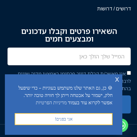
דרושים / דרושות
השאירו פרטים וקבלו עדכונים
ומבצעים חמים
אני מאשר/ת קבלת דיוור פרסומי באמצעי מדיה שונים
x
לרבות מסרון ודוא"ל מחברת יציב איתן השקעות בע"מ,
🍪 כן, גם האתר שלנו משתמש בעוגיות – כדי שיפעל
בהתאם ל־
מדיניות הפרטיות
באתר.
חלק, ישמור על אבטחה וייתן לך חוויה טובה יותר.
אפשר לקרוא עוד בעמוד
מדיניות הפרטיות
שליחה
אני בפנים!
2024 כל הזכויות שמורות לטרק מרקט (יציב איתן השקעות בע"מ) ©​