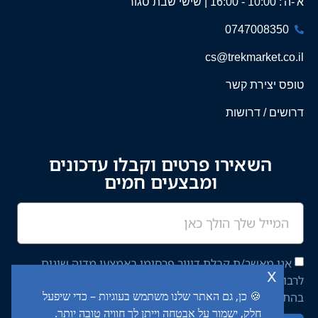
א'-ה': 10:00 - 16:00 | שישי שבת סגור
0747008350
cs@trekmarket.co.il
טופס יצירת קשר
דרושים / דרושות
השאירו פרטים וקבלו עדכונים
ומבצעים חמים
אני מאשר/ת קבלת דיוור פרסומי באמצעי מדיה שונים
x
לרבות מסרון ודוא"ל מחברת יציב איתן השקעות בע"מ,
🍪 כן, גם האתר שלנו משתמש בעוגיות – כדי שיפעל
בהתאם ל־
מדיניות הפרטיות
באתר.
חלק, ישמור על אבטחה וייתן לך חוויה טובה יותר.