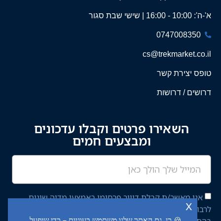
א'-ה': 10:00 - 16:00 | שישי שבת סגור
0747008350
cs@trekmarket.co.il
טופס יצירת קשר
דרושים / דרושות
השאירו פרטים וקבלו עדכונים
ומבצעים חמים
אני מאשר/ת קבלת דיוור פרסומי באמצעי מדיה שונים
x
לרבות מסרון ודוא"ל מחברת יציב איתן השקעות בע"מ,
🍪 כן, גם האתר שלנו משתמש בעוגיות – כדי שיפעל
בהתאם ל־
מדיניות הפרטיות
באתר.