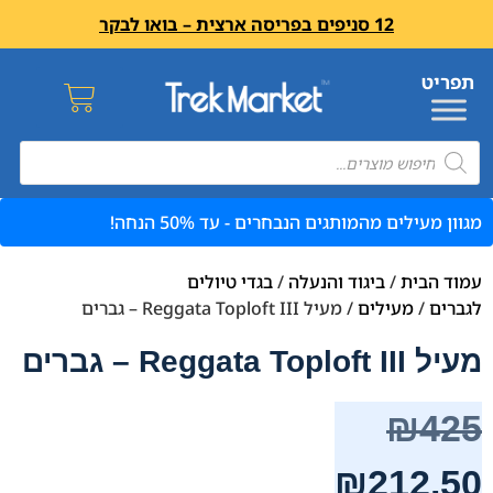
12 סניפים בפריסה ארצית – בואו לבקר
מגוון מעילים מהמותגים הנבחרים - עד 50% הנחה!
עמוד הבית
/
ביגוד והנעלה
/
בגדי טיולים
לגברים
/
מעילים
/ מעיל Reggata Toploft III – גברים
מעיל Reggata Toploft III – גברים
₪
425
₪
212.50