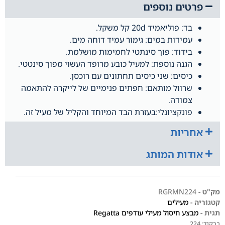
פרטים נוספים
בד: פוליאמיד 20d קל משקל.
עמידות במים: גימור עמיד דוחה מים.
בידוד: פוך סינתטי לחמימות מושלמת.
הגנה נוספת: למעיל כובע מרופד העשוי מפוך סינטטי.
כיסים: שני כיסים תחתונים עם רוכסן.
שרוול מותאם: חפתים פנימיים של לייקרה להתאמה
צמודה.
פונקציונלי:בעזרת הבד המיוחד והקליל של מעיל זה.
אחריות
אודות המותג
מק"ט -
RGRMN224
קטגוריה -
מעילים
תגית -
מבצע חיסול מעילי עודפים Regatta
ברקוד:
224