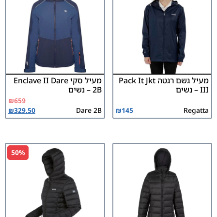
מעיל גשם רגטה Pack It Jkt
מעיל סקי Enclave II Dare
III – נשים
2B – נשים
₪
659
₪
329.50
Dare 2B
₪
145
Regatta
50%