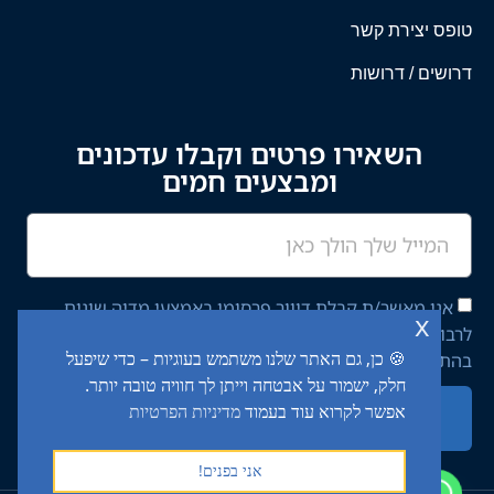
טופס יצירת קשר
דרושים / דרושות
השאירו פרטים וקבלו עדכונים
ומבצעים חמים
אני מאשר/ת קבלת דיוור פרסומי באמצעי מדיה שונים
x
לרבות מסרון ודוא"ל מחברת יציב איתן השקעות בע"מ,
🍪 כן, גם האתר שלנו משתמש בעוגיות – כדי שיפעל
בהתאם ל־
מדיניות הפרטיות
באתר.
חלק, ישמור על אבטחה וייתן לך חוויה טובה יותר.
אפשר לקרוא עוד בעמוד
מדיניות הפרטיות
שליחה
אני בפנים!