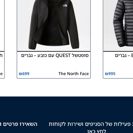
סופטשל QUEST עם כובע – גברים
חרמונ
re
₪
699
The North Face
₪
995
פעילות של הסניפים ושירות לקוחות
השאירו פרטים וק
לחץ כאן