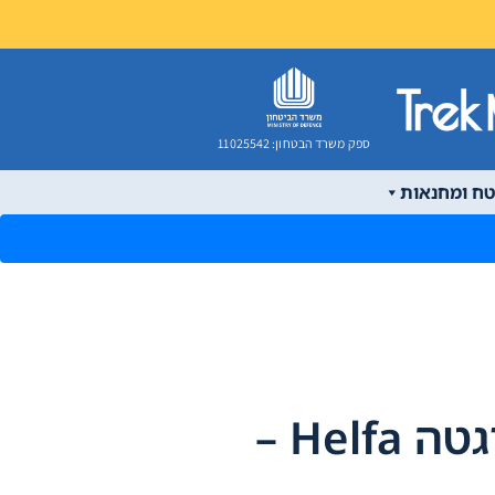
ספק משרד הבטחון: 11025542
טח ומחנאות
מעיל פוך סינטטי רגטה Helfa –