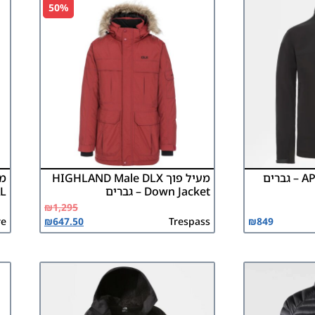
50%
מעיל פוך HIGHLAND Male DLX
Down Jacket – גברים
AL
₪
1,295
re
₪
647.50
Trespass
₪
849