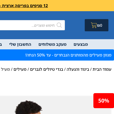
12 סניפים בפריסה ארצית – בואו לבקר לחיצה פה מעבר לרשימת הסניפים ושעות פעילות
₪
0
מבצעים
מעקב משלוחים
החשבון שלי
ב
מגוון מעילים מהמותגים הנבחרים - עד 50% הנחה!
עמוד הבית
/
ביגוד והנעלה
/
בגדי טיולים לגברים
/
מעילים
/ מעיל פוך ס
50%