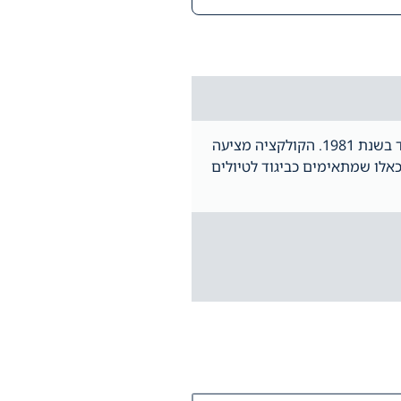
גברים הקולקציה החדשה של המותג הבריטי Regatta Great Outdoors – מהמותגים המובילים בעולם לבגדי חוצות ופנאי שנוסד עוד בשנת 1981. הקולקציה מציעה
כאלו שמתאימים כביגוד לטיולים