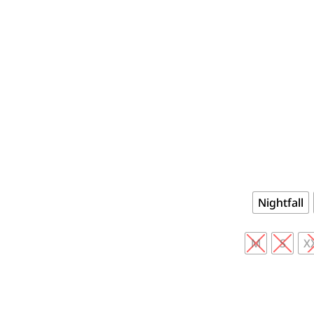
Nightfall
M
S
X