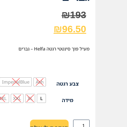
₪
193
₪
96.50
מעיל פוך סינטטי רגטה Helfa – גברים
ImperialBlue
Ash
צבע רגטה
XXL
XXL
XL
L
מידה