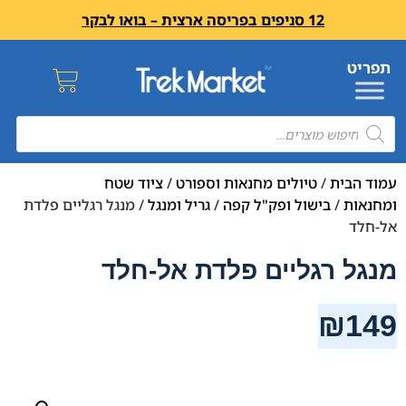
12 סניפים בפריסה ארצית – בואו לבקר
עמוד הבית
/
טיולים מחנאות וספורט
/
ציוד שטח
ומחנאות
/
בישול ופק"ל קפה
/
גריל ומנגל
/ מנגל רגליים פלדת
אל-חלד
מנגל רגליים פלדת אל-חלד
₪
149