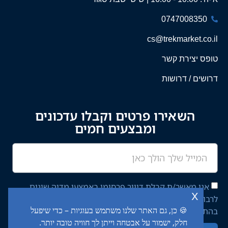
0747008350
cs@trekmarket.co.il
טופס יצירת קשר
דרושים / דרושות
השאירו פרטים וקבלו עדכונים
ומבצעים חמים
אני מאשר/ת קבלת דיוור פרסומי באמצעי מדיה שונים
x
לרבות מסרון ודוא"ל מחברת יציב איתן השקעות בע"מ,
🍪 כן, גם האתר שלנו משתמש בעוגיות – כדי שיפעל
בהתאם ל־
מדיניות הפרטיות
באתר.
חלק, ישמור על אבטחה וייתן לך חוויה טובה יותר.