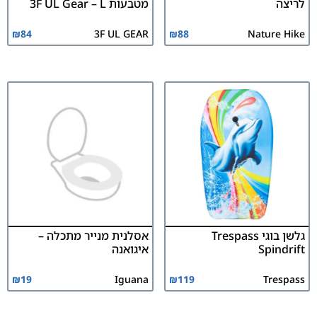
לריצה
מטבעות 3F UL Gear – L
₪
84
3F UL GEAR
₪
88
Nature Hike
גלשן בוגי Trespass
אסלנית מנייר מתכלה –
Spindrift
איגואנה
₪
19
Iguana
₪
119
Trespass