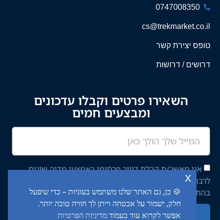
0747008350
cs@trekmarket.co.il
טופס יצירת קשר
דרושים / דרושות
השאירו פרטים וקבלו עדכונים
ומבצעים חמים
אני מאשר/ת קבלת דיוור פרסומי באמצעי מדיה שונים
x
לרבות מסרון ודוא"ל מחברת יציב איתן השקעות בע"מ,
🍪 כן, גם האתר שלנו משתמש בעוגיות – כדי שיפעל
בהתאם ל־
מדיניות הפרטיות
באתר.
חלק, ישמור על אבטחה וייתן לך חוויה טובה יותר.
אפשר לקרוא עוד בעמוד
מדיניות הפרטיות
שליחה