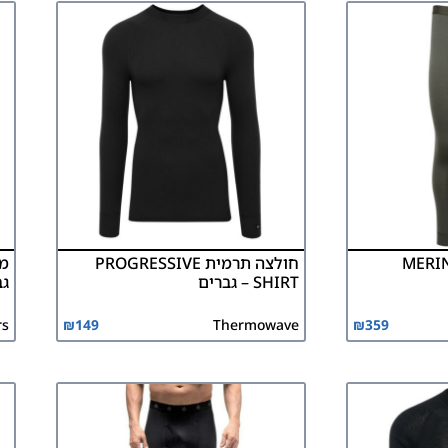
MERINO A
חולצה תרמית PROGRESSIVE
SHIRT – גברים
גב
rs
₪
149
Thermowave
₪
359