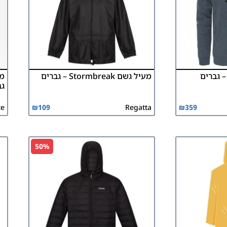
מעיל גשם Stormbreak – גברים
גב
ce
₪
109
Regatta
₪
359
50%