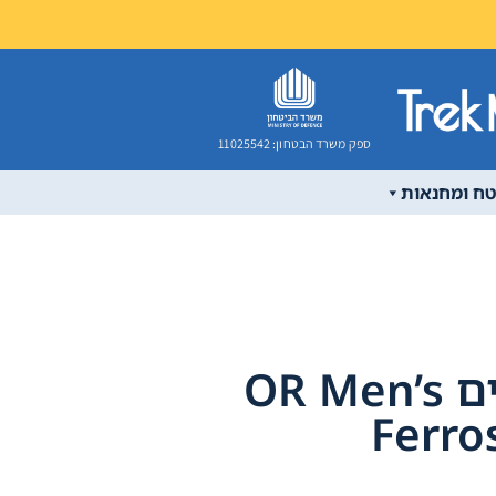
ספק משרד הבטחון: 11025542
טח ומחנאות
מעיל סופטשל גברים OR Men’s
Ferro