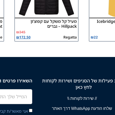
מעיל קל משקל עם קפוצ’ון
Hillpack – גברים
ht
₪
345
ce
₪
172.50
Regatta
₪
22
פעילות של הסניפים ושירות לקוחות
השאירו פרטים וק
לחץ כאן
// שירות לקוחות \\
שלחו הודעת WhatsApp דרך האתר
אני מאשר/ת קבלת