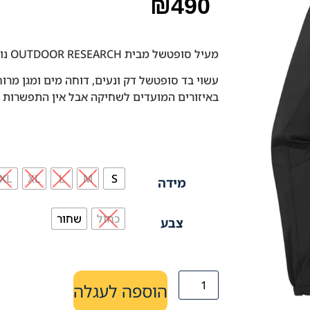
₪
490
מעיל סופטשל מבית OUTDOOR RESEARCH נוח ועמיד.
עשוי בד סופטשל דק ונעים, דוחה מים ומגן מרו
באיזורים המועדים לשחיקה אבל אין התפשרות ע
XL
XL
L
M
S
מידה
כחול
שחור
צבע
הוספה לעגלה