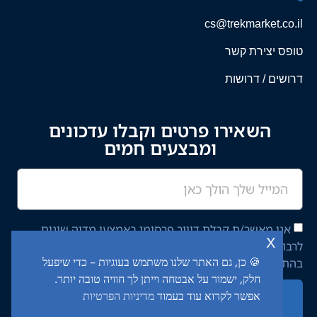
cs@trekmarket.co.il
טופס יצירת קשר
דרושים / דרושות
השאירו פרטים וקבלו עדכונים
ומבצעים חמים
אני מאשר/ת קבלת דיוור פרסומי באמצעי מדיה שונים
x
לרבות מסרון ודוא"ל מחברת יציב איתן השקעות בע"מ,
🍪 כן, גם האתר שלנו משתמש בעוגיות – כדי שיפעל
בהתאם ל־
מדיניות הפרטיות
באתר.
חלק, ישמור על אבטחה וייתן לך חוויה טובה יותר.
אפשר לקרוא עוד בעמוד
מדיניות הפרטיות
שליחה