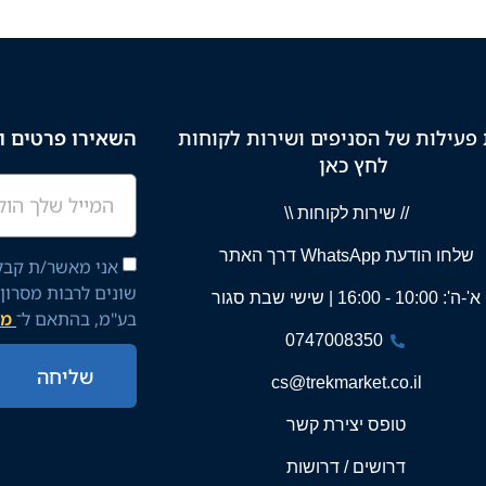
פעילות של הסניפים ושירות לקוחות
השאירו פרטים וק
לחץ כאן
// שירות לקוחות \\
שלחו הודעת WhatsApp דרך האתר
אני מאשר/ת קבלת
שונים לרבות מסרון
א'-ה': 10:00 - 16:00 | שישי שבת סגור
בע"מ, בהתאם ל־
מד
0747008350
שליחה
cs@trekmarket.co.il
טופס יצירת קשר
דרושים / דרושות