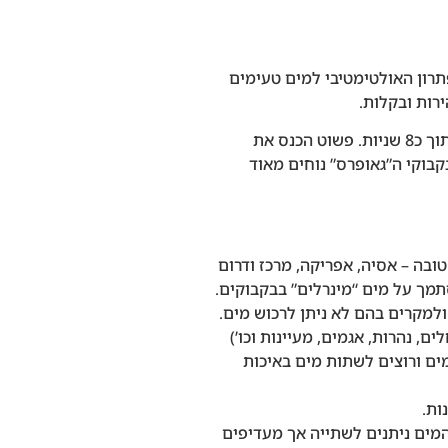
 של גרייל הוא הפתרון האולטימטיבי למים טעימים
רות ובקלות.
בקבוק פלסטיק מוקשח המטהר 710 מ”ל מים בתוך כ8 שניות. פשוט הכנס את
בוקי ה”גאופרס” נוחים מאוד
ובה – אסיה, אפריקה, מרכז ודרום
תמך על מים “מינרלים” בבקבוקים.
למקרים בהם לא ניתן לרכוש מים.
ם, נהרות, אגמים, מעיינות וכו’)
ים ורוצים לשתות מים באיכות
ות.
מים ניתנים לשתייה אך מעדיפים