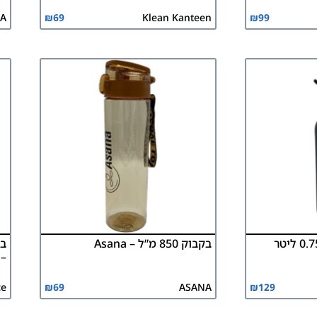
A
₪
69
Klean Kanteen
₪
99
בקבוק 850 מ”ל – Asana
– 
129
₪
ASANA
69
₪
rce