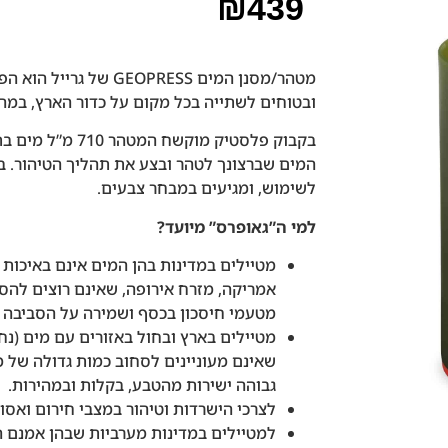
₪
439
מטהר/מסנן המים GEOPRESS
ובטוחים לשתייה בכל מקום על כדור הארץ, במהי
המים שברצונך לטהר ובצע את תהליך הטיהור. בק
לשימוש, ומגיעים במבחר צבעים.
למי ה”גאופרס” מיועד?
מטיילים במדינות בהן המים אינם באיכות ט
אמריקה, מזרח אירופה, שאינם רוצים להס
מטעמי חיסכון בכסף ושמירה על הסביבה ו
מטיילים בארץ ובחול באזורים עם מים (נחלי
שאינם מעוניינים לסחוב כמות גדולה של מ
גבוהה ישירות מהטבע, בקלות ובמהירות.
לצרכי הישרדות וטיהור במצבי חירום ואסונ
למטיילים במדינות מערביות שבהן אמנם ה