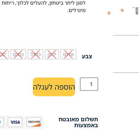
לסנן ליתר ביטחון, להעלים לכלוך, ריחות
מינרלים.
אדום
ירוק
כחול
כתום
לבן
צבע
הוספה לעגלה
תשלום מאובטח
באמצעות