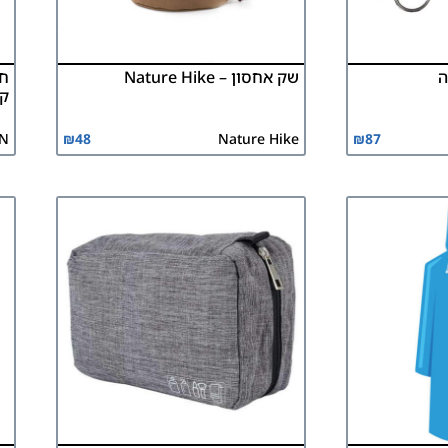
ה
שק אחסון – Nature Hike
חו
קי
N
₪
48
Nature Hike
₪
87