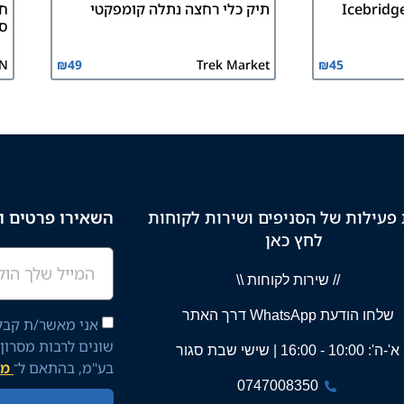
תיק כלי רחצה נתלה קומפקטי
חו
ספ
N
₪
49
Trek Market
₪
45
פעילות של הסניפים ושירות לקוחות
השאירו פרטים וק
לחץ כאן
// שירות לקוחות \\
שלחו הודעת WhatsApp דרך האתר
אני מאשר/ת קבלת
שונים לרבות מסרון
א'-ה': 10:00 - 16:00 | שישי שבת סגור
בע"מ, בהתאם ל־
מד
0747008350