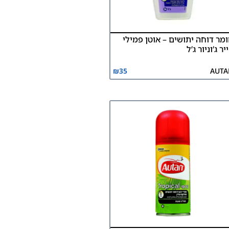
מר דוחה יתושים – אוטן פמילי
יר ג’וניור ג’ל
₪
35
AUTA