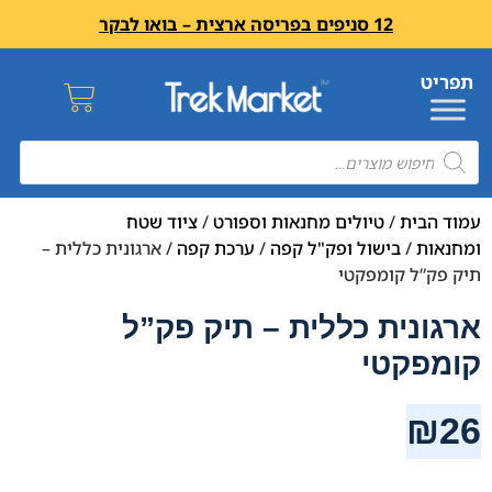
12 סניפים בפריסה ארצית – בואו לבקר
עמוד הבית
/
טיולים מחנאות וספורט
/
ציוד שטח
ומחנאות
/
בישול ופק"ל קפה
/
ערכת קפה
/ ארגונית כללית –
תיק פק”ל קומפקטי
ארגונית כללית – תיק פק”ל
קומפקטי
₪
26