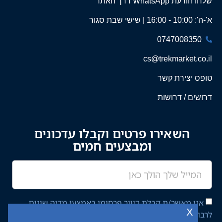
שלחו הודעת WhatsApp דרך האתר
א'-ה': 10:00 - 16:00 | שישי שבת סגור
0747008350
cs@trekmarket.co.il
טופס יצירת קשר
דרושים / דרושות
השאירו פרטים וקבלו עדכונים
ומבצעים חמים
אני מאשר/ת קבלת דיוור פרסומי באמצעי מדיה שונים
x
לרבות מסרון ודוא"ל מחברת יציב איתן השקעות בע"מ,