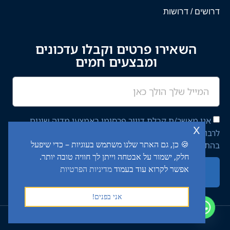
דרושים / דרושות
השאירו פרטים וקבלו עדכונים
ומבצעים חמים
אני מאשר/ת קבלת דיוור פרסומי באמצעי מדיה שונים
x
לרבות מסרון ודוא"ל מחברת יציב איתן השקעות בע"מ,
🍪 כן, גם האתר שלנו משתמש בעוגיות – כדי שיפעל
בהתאם ל־
מדיניות הפרטיות
באתר.
חלק, ישמור על אבטחה וייתן לך חוויה טובה יותר.
אפשר לקרוא עוד בעמוד
מדיניות הפרטיות
שליחה
אני בפנים!
2024 כל הזכויות שמורות לטרק מרקט (יציב איתן השקעות בע"מ) ©​