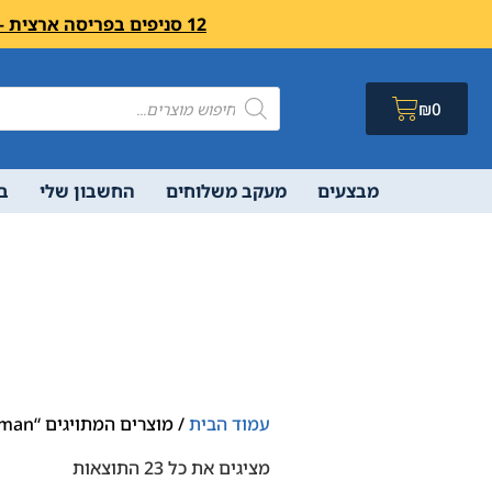
12 סניפים בפריסה ארצית – בואו לבקר לחיצה פה מעבר לרשימת הסניפים ושעות פעילות
₪
0
מבצעים
מעקב משלוחים
החשבון שלי
ב
עמוד הבית
/ מוצרים המתויגים “Leatherman”
מציגים את כל ⁦23⁩ התוצאות