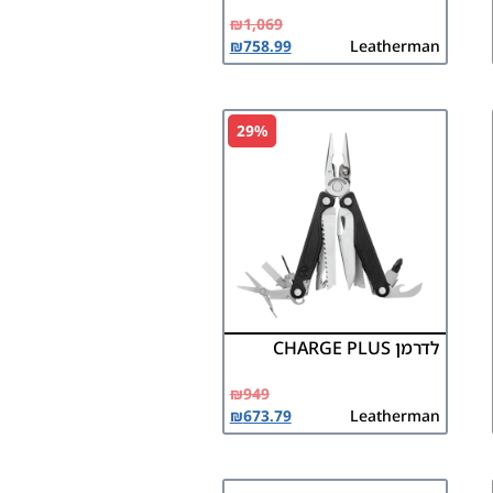
₪
1,069
₪
758.99
Leatherman
29%
לדרמן CHARGE PLUS
₪
949
₪
673.79
Leatherman