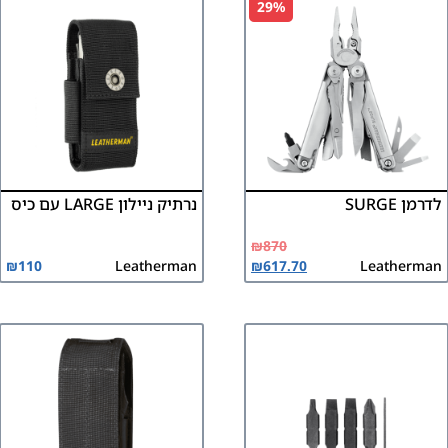
29%
לדרמן SURGE
נרתיק ניילון LARGE עם כיס
₪
870
₪
110
Leatherman
₪
617.70
Leatherman