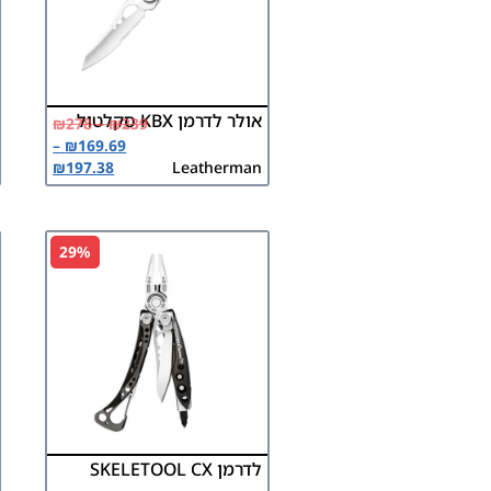
אולר לדרמן KBX סקלטול
₪
278
–
₪
239
–
₪
169.69
₪
197.38
Leatherman
29%
לדרמן SKELETOOL CX