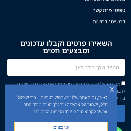
טופס יצירת קשר
דרושים / דרושות
השאירו פרטים וקבלו עדכונים
ומבצעים חמים
אני מאשר/ת קבלת דיוור פרסומי באמצעי מדיה שונים
x
לרבות מסרון ודוא"ל מחברת יציב איתן השקעות בע"מ,
🍪 כן, גם האתר שלנו משתמש בעוגיות – כדי שיפעל
בהתאם ל־
מדיניות הפרטיות
באתר.
חלק, ישמור על אבטחה וייתן לך חוויה טובה יותר.
אפשר לקרוא עוד בעמוד
מדיניות הפרטיות
שליחה
אני בפנים!