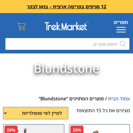
12 סניפים בפריסה ארצית – בואו לבקר
Blundstone
עמוד הבית
/ מוצרים המתויגים “Blundstone”
מציגים את כל ⁦15⁩ התוצאות
20%
20%