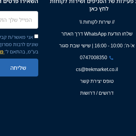
פעילות של הסניפים ושירות לקוחות
השאירו פרטים וק
לחץ כאן
// שירות לקוחות \\
שלחו הודעת WhatsApp דרך האתר
אני מאשר/ת קבלת
שונים לרבות מסרון
א'-ה': 10:00 - 16:00 | שישי שבת סגור
בע"מ, בהתאם ל־
מד
0747008350
שליחה
cs@trekmarket.co.il
טופס יצירת קשר
דרושים / דרושות