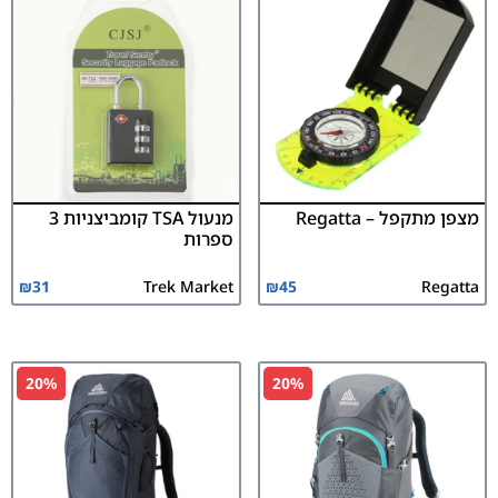
מצפן מתקפל – Regatta
מנעול TSA קומביצניות 3
ספרות
₪
31
Trek Market
₪
45
Regatta
20%
20%