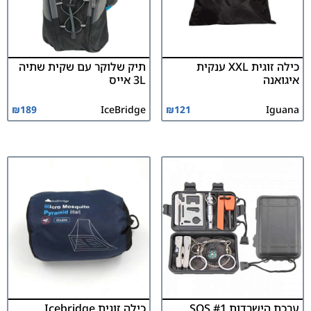
כילה זוגית XXL ענקית
תיק שלוקר עם שקית שתיה
איגואנה
3L אייס
₪
189
IceBridge
₪
121
Iguana
ערכת הישרדות SOS #1
כילה זוגית Icebridge