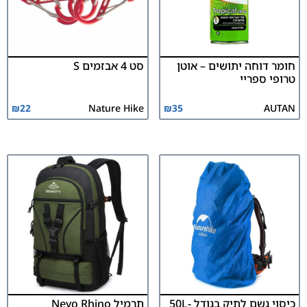
חומר דוחה יתושים – אוטן
סט 4 אבזמים S
טרופי ספריי
₪
22
Nature Hike
₪
35
AUTAN
כיסוי גשם לתיק בגודל 50L-
תרמיל Nevo Rhino