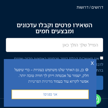
דרושים / דרושות
השאירו פרטים וקבלו עדכונים
ומבצעים חמים
אני מאשר/ת קבלת דיוור פרסומי באמצעי מדיה שונים
x
לרבות מסרון ודוא"ל מחברת יציב איתן השקעות בע"מ,
🍪 כן, גם האתר שלנו משתמש בעוגיות – כדי שיפעל
בהתאם ל־
מדיניות הפרטיות
באתר.
חלק, ישמור על אבטחה וייתן לך חוויה טובה יותר.
אפשר לקרוא עוד בעמוד
מדיניות הפרטיות
שליחה
אני בפנים!
2024 כל הזכויות שמורות לטרק מרקט (יציב איתן השקעות בע"מ) ©​