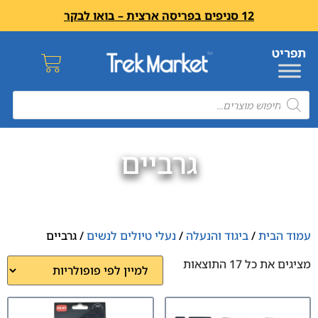
12 סניפים בפריסה ארצית – בואו לבקר
גרביים
עמוד הבית
/
ביגוד והנעלה
/
נעלי טיולים לנשים
/ גרביים
מציגים את כל ⁦17⁩ התוצאות