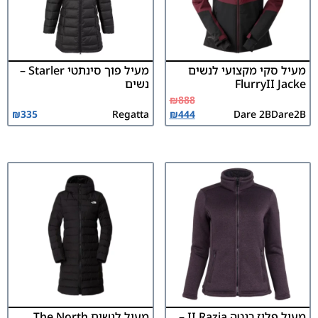
מעיל סקי מקצועי לנשים
מעיל פוך סינתטי Starler –
FlurryII Jacke
נשים
₪
888
₪
335
Regatta
₪
444
Dare 2B
Dare2B
מעיל פליז רגטה II Razia –
מעיל לנשים The North