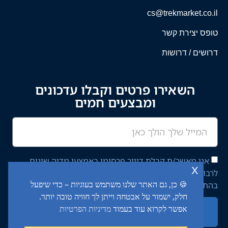
cs@trekmarket.co.il
טופס יצירת קשר
דרושים / דרושות
השאירו פרטים וקבלו עדכונים
ומבצעים חמים
אני מאשר/ת קבלת דיוור פרסומי באמצעי מדיה שונים
x
לרבות מסרון ודוא"ל מחברת יציב איתן השקעות בע"מ,
🍪 כן, גם האתר שלנו משתמש בעוגיות – כדי שיפעל
בהתאם ל־
מדיניות הפרטיות
באתר.
חלק, ישמור על אבטחה וייתן לך חוויה טובה יותר.
אפשר לקרוא עוד בעמוד
מדיניות הפרטיות
שליחה