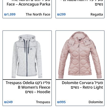
נשים
Face – Aconcagua Parka
₪
1,099
The North Face
₪
299
Regatta
מעיל Dolomite Corvara
פליז ג’קט Trespass Odelia
Retro Light – נשים
B Women’s Fleece
Hoodie – נשים
₪
249
Trespass
₪
995
Dolomite