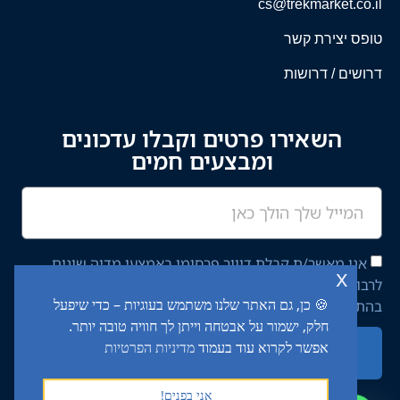
cs@trekmarket.co.il
טופס יצירת קשר
דרושים / דרושות
השאירו פרטים וקבלו עדכונים
ומבצעים חמים
אני מאשר/ת קבלת דיוור פרסומי באמצעי מדיה שונים
x
לרבות מסרון ודוא"ל מחברת יציב איתן השקעות בע"מ,
🍪 כן, גם האתר שלנו משתמש בעוגיות – כדי שיפעל
בהתאם ל־
מדיניות הפרטיות
באתר.
חלק, ישמור על אבטחה וייתן לך חוויה טובה יותר.
אפשר לקרוא עוד בעמוד
מדיניות הפרטיות
שליחה
אני בפנים!