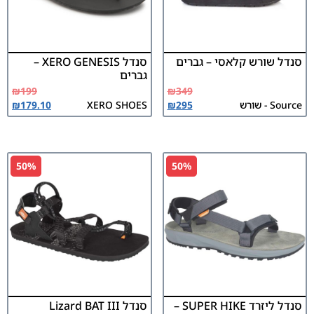
סנדל שורש קלאסי – גברים
סנדל XERO GENESIS –
גברים
₪
199
₪
349
Source - שורש
295
₪
XERO SHOES
179.10
₪
50%
50%
סנדל ליזרד SUPER HIKE –
סנדל Lizard BAT III