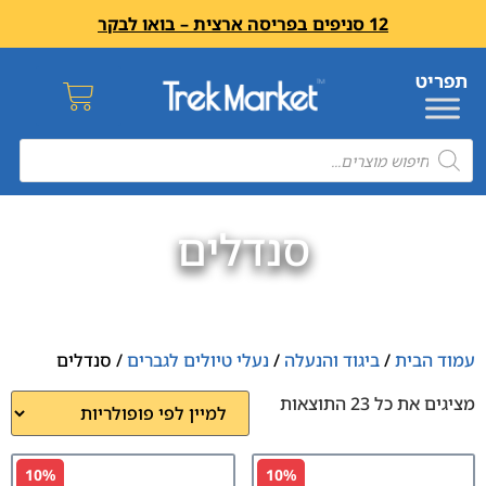
12 סניפים בפריסה ארצית – בואו לבקר
סנדלים
עמוד הבית
/
ביגוד והנעלה
/
נעלי טיולים לגברים
/ סנדלים
מציגים את כל ⁦23⁩ התוצאות
10%
10%